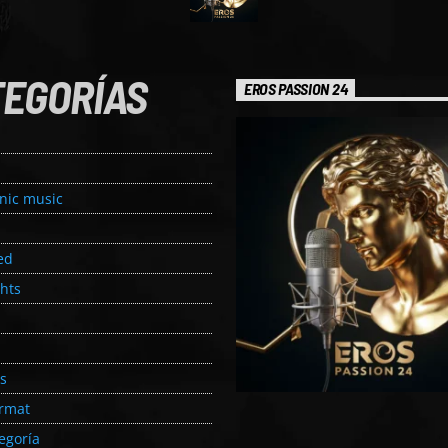
TEGORÍAS
EROS PASSION 24
onic music
ed
ghts
s
ormat
egoría