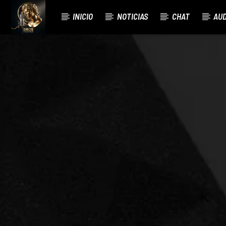
INICIO
NOTICIAS
CHAT
AUD
CURRENT TRACK
BIENVENIDOS A EROS PASSION 24 C
RAMON CARELA