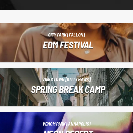
CITY PARK [FALLON]
EDM FESTIVAL
VIBES TOWN [KITTY HAWK]
SPRING BREAK CAMP
VENOM PARK [ANNAPOLIS]