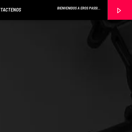
BIENVENIDOS A EROS PASSION
TACTENOS
24 CON RAMON CARELA
EROS PASSION 24