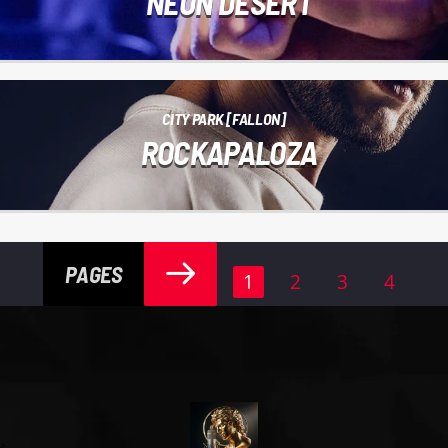
NEON DESERT
CITY PARK [FALLON]
ROCKAPALOZA
PAGES
1
2
3
4