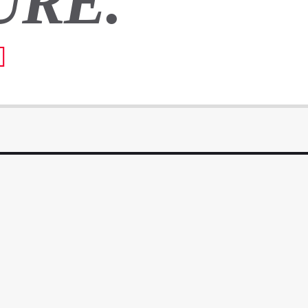
URE.
odio, lobortis nec diam se
malesuada tristique. Sed a
neque mi, mattis a commo
Pellentesque suscipit nibh
bibendum luctus. Ut cons
accumsan ligula vitae lac
augue, ac lacinia enim l
hendrerit nunc magna, vel
mauris. Sed semper mauri
dictum lacus quis rutrum.
ut iaculis urna, vitae in
ipsum primis in faucibus. 