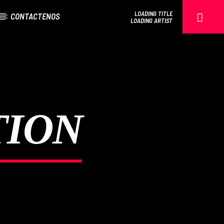
LOADING TITLE
CONTACTENOS
LOADING ARTIST
EROS PASSION 24
TION