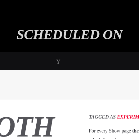
SCHEDULED ON
OTH
TAGGED AS
EXPERI
For every Show page
the