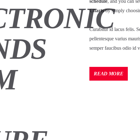
schedule
, and you can se
CTRONIC
Charts
by simply choosin
Curabitur id lacus felis. S
NDS
pellentesque varius mauri
semper faucibus odio id v
Lorem ipsum dolor sit ame
M
pretium nibh at aliquam. 
READ MORE
commodo. Maecenas hendrer
lorem. Duis nisl neque, m
sapien ultricies, porttitor e
Vestibulum tempor tempus 
tincidunt et eget nisi. Ali
fermentum feugiat nisl. S
erat volutpat. Fusce pulvi