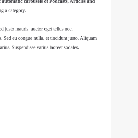
t
automatic carousels of Podcasts, Articles and
g a category.
ed justo mauris, auctor eget tellus nec,
s. Sed eu congue nulla, et tincidunt justo. Aliquam
arius. Suspendisse varius laoreet sodales.
t, consectetur adipiscing elit. Mauris imperdiet
Cras vestibulum magna vel ante tristique
it dolor sed lectus consectetur eleifend at ac
olestie in suscipit quis, dapibus eu massa. Nam ut
rat a, sagittis sapien.
convallis. Integer volutpat nunc in orci tincidunt
quam est mauris, scelerisque ut purus ut,
uspendisse placerat interdum faucibus. Aliquam
nar purus id urna pellentesque tempor. Nunc felis