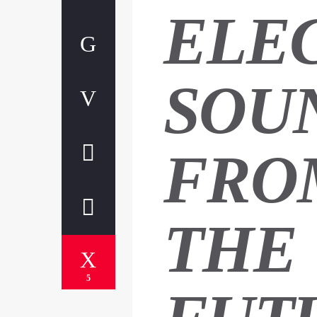
ELE
SOU
FRO
THE
5